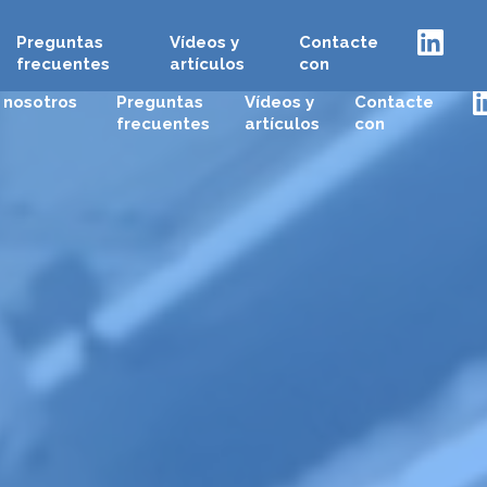
Preguntas
Vídeos y
Contacte
English
Français
Español
Deutsc
frecuentes
artículos
con
 nosotros
Preguntas
Vídeos y
Contacte
frecuentes
artículos
con