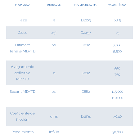
PROPIEDAD
UNIDADES
PRUEBA DE ASTM.
VALOR TÍPICO
Haze
%
D1003
>3.5
Gloss
45°
D2457
75
Ultimate
psi
D882
7,000
Tensile MD/TD
5,500
Alargamiento
550
definitivo
%
D882
750
MD/TD
Secant MD/TD
psi
D882
115,000
110,000
Coeficiente de
gms
D1894
>0.40
fricción
Rendimiento
in²/lb
30,800